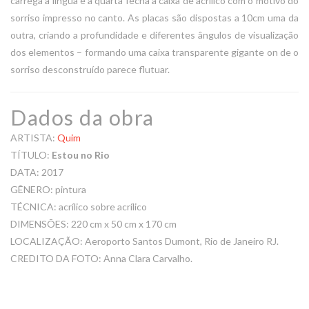
carrega a língua e a quarta fecha a caixa de acrílico com o motivo do
sorriso impresso no canto. As placas são dispostas a 10cm uma da
outra, criando a profundidade e diferentes ângulos de visualização
dos elementos – formando uma caixa transparente gigante on de o
sorriso desconstruído parece flutuar.
Dados da obra
ARTISTA:
Quim
TÍTULO:
Estou no Rio
DATA:
2017
GÊNERO:
pintura
TÉCNICA:
acrílico
sobre
acrílico
DIMENSÕES:
220 cm
x
50 cm
x
170 cm
LOCALIZAÇÃO: Aeroporto Santos Dumont, Rio de Janeiro RJ.
CREDITO DA FOTO: Anna Clara Carvalho.