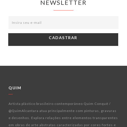
NEWSLETTER
QUIM
Artista plástico brasileiro contemporâneo Quim Conquê /
@QuimAlcantara atua principalmente com pinturas, gravuras
e desenhos. Explora relações entre elementos transparentes
em obras de arte abstratas caracterizadas por cores fortes e