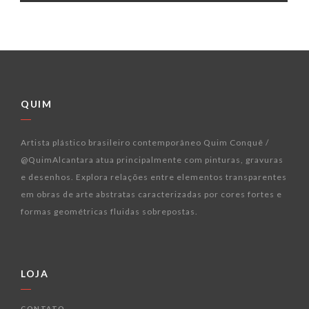
QUIM
Artista plástico brasileiro contemporâneo Quim Conquê /
@QuimAlcantara atua principalmente com pinturas, gravuras
e desenhos. Explora relações entre elementos transparentes
em obras de arte abstratas caracterizadas por cores fortes e
formas geométricas fluidas sobrepostas.
LOJA
CONTATO