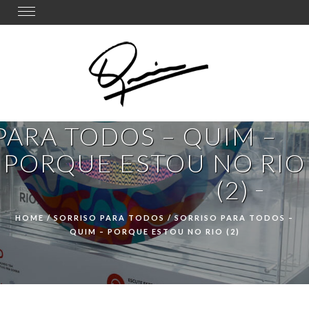
Toggle
navigation
PARA TODOS – QUIM –
PORQUE ESTOU NO RIO
(2)
HOME
/
SORRISO PARA TODOS
/
SORRISO PARA TODOS –
QUIM – PORQUE ESTOU NO RIO (2)