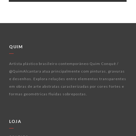
QUIM
Artista plástico brasileiro contemporâneo Quim Conquê /
@QuimAlcantara atua principalmente com pinturas, gravuras
e desenhos. Explora relações entre elementos transparentes
em obras de arte abstratas caracterizadas por cores fortes e
formas geométricas fluidas sobrepostas.
LOJA