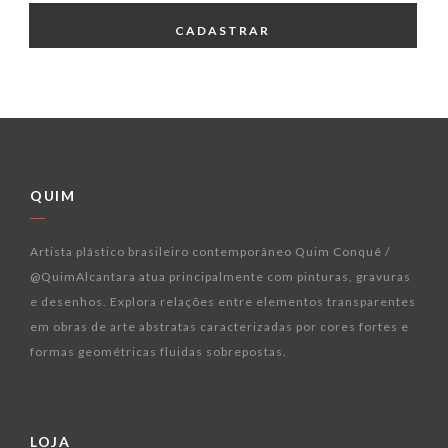
CADASTRAR
QUIM
Artista plástico brasileiro contemporâneo Quim Conquê /
@QuimAlcantara atua principalmente com pinturas, gravuras
e desenhos. Explora relações entre elementos transparentes
em obras de arte abstratas caracterizadas por cores fortes e
formas geométricas fluidas sobrepostas.
LOJA